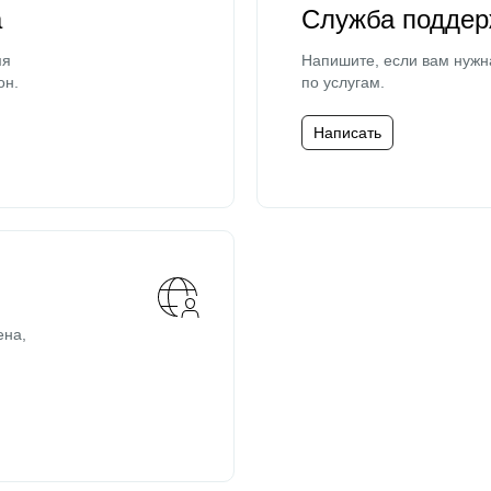
а
Служба поддер
мя
Напишите, если вам нужн
он.
по услугам.
Написать
ена,