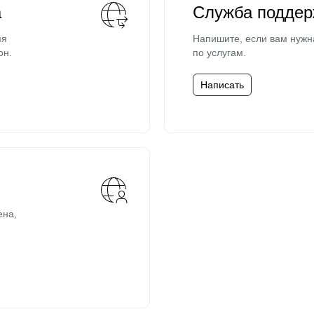
а
Служба поддер
мя
Напишите, если вам нужн
он.
по услугам.
Написать
ена,