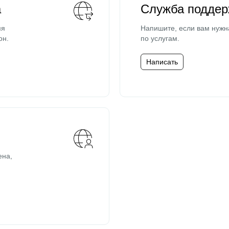
а
Служба поддер
мя
Напишите, если вам нужн
он.
по услугам.
Написать
ена,