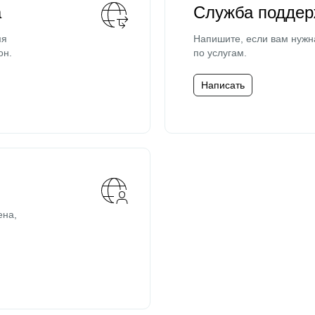
а
Служба поддер
мя
Напишите, если вам нужн
он.
по услугам.
Написать
ена,