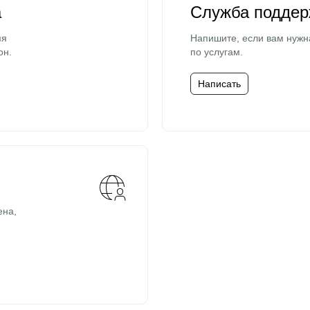
а
Служба поддер
мя
Напишите, если вам нужн
он.
по услугам.
Написать
ена,