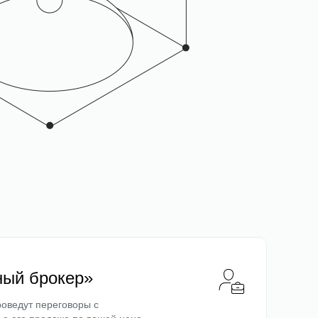
ный брокер»
оведут переговоры с