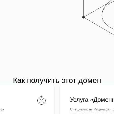
Как получить этот домен
Услуга «Домен
ося
Специалисты Руцентра пр